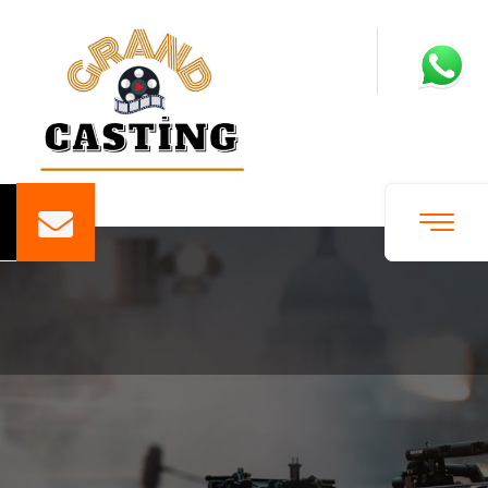
H
a
y
a
l
l
e
r
i
n
e
g
i
d
e
n
y
o
l
d
a
s
a
n
a
d
a
y
e
r
v
a
r
.