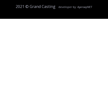
2021 © Grand Casting
u Miu Réplique
Miu Miu imitazion