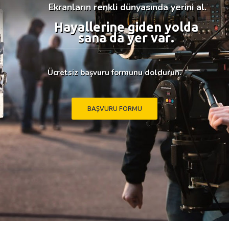
Ücretsiz başvuru formunu doldurun.
B
A
Ş
V
U
R
U
F
O
R
M
U